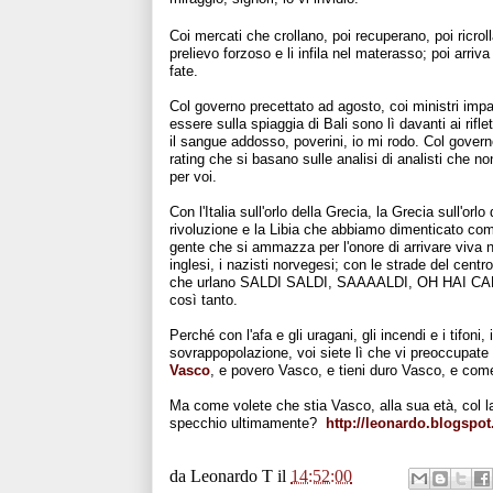
Coi mercati che crollano, poi recuperano, poi ricroll
prelievo forzoso e li infila nel materasso; poi arriv
fate.
Col governo precettato ad agosto, coi ministri imp
essere sulla spiaggia di Bali sono lì davanti ai rifl
il sangue addosso, poverini, io mi rodo. Col govern
rating che si basano sulle analisi di analisti che non
per voi.
Con l'Italia sull'orlo della Grecia, la Grecia sull'orlo
rivoluzione e la Libia che abbiamo dimenticato com
gente che si ammazza per l'onore di arrivare viva ne
inglesi, i nazisti norvegesi; con le strade del cent
che urlano SALDI SALDI, SAAAALDI, OH HAI CAPIT
così tanto.
Perché con l'afa e gli uragani, gli incendi e i tifon
sovrappopolazione, voi siete lì che vi preoccupat
Vasco
, e povero Vasco, e tieni duro Vasco, e co
Ma come volete che stia Vasco, alla sua età, col lav
specchio ultimamente?
http://leonardo.blogspo
da
Leonardo T
il
14:52:00