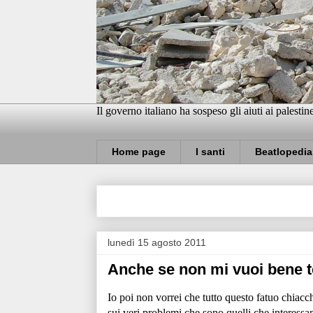
Il governo italiano ha sospeso gli aiuti ai palestin
Home page
I santi
Beatlopedia
lunedì 15 agosto 2011
Anche se non mi vuoi bene 
Io poi non vorrei che tutto questo fatuo chiacc
sui veri problemi che sono quelli che interessa