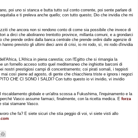
ano, poi uno si stanca e butta tutto sul conto corrente, poi sente parlare di
a equitalia e ti preleva anche quello; con tutto questo; Dio che invidia che mi
azziti che ancora non si rendono conto di come sia possibile che invece di
ettori a dirci che aboliranno trentotto province, millanta comuni, e a grondarci
o che prende ordini dalla banca centrale che prende ordini dalle agenzie di
 hanno previsto gli ultimi dieci anni di crisi, io mi rodo, sì, mi rodo d'invidia
 dell'Africa, L'Africa in piena carestia; con l'Egitto che si rimangia la
e un fornello acceso sotto quel mediterraneo che inghiotte barconi di
i nostri prestigiosi campi di concentramento; coi pirati somali, i teppisti
ro mai così piene ad agosto, di gente che chiacchiera triste e ignora i negozi
O CHE CI SONO I SALDI? Con tutto questo io vi invidio, vi invidio
i, il riscaldamento globale e un'altra scossa a Fukushima, l'inquinamento e la
e perché Vasco assume farmaci, finalmente, con la ricetta medica. E
forza
me stai stamane Vasco.
oro che fa? E siete sicuri che stia peggio di voi, vi siete visti allo
t.com