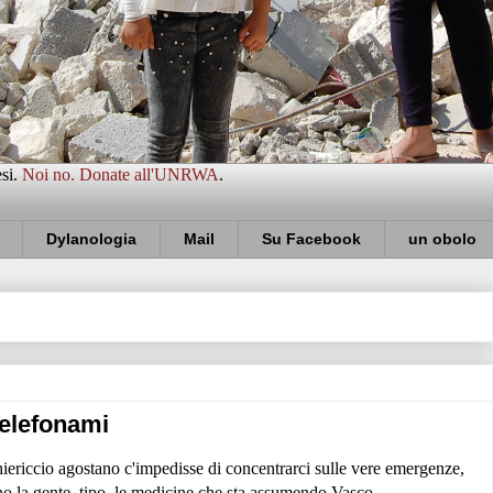
esi.
Noi no. Donate all'UNRWA
.
Dylanologia
Mail
Su Facebook
un obolo
telefonami
hiericcio agostano c'impedisse di concentrarci sulle vere emergenze,
no la gente, tipo, le medicine che sta assumendo Vasco.