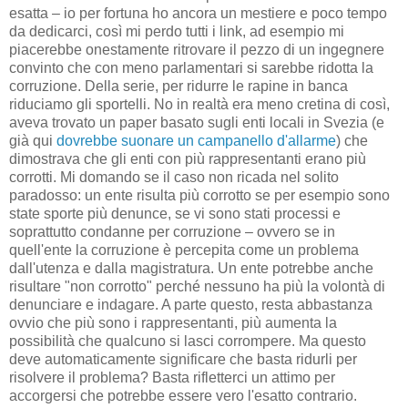
esatta – io per fortuna ho ancora un mestiere e poco tempo
da dedicarci, così mi perdo tutti i link, ad esempio mi
piacerebbe onestamente ritrovare il pezzo di un ingegnere
convinto che con meno parlamentari si sarebbe ridotta la
corruzione. Della serie, per ridurre le rapine in banca
riduciamo gli sportelli. No in realtà era meno cretina di così,
aveva trovato un paper basato sugli enti locali in Svezia (e
già qui
dovrebbe suonare un campanello d'allarme
) che
dimostrava che gli enti con più rappresentanti erano più
corrotti. Mi domando se il caso non ricada nel solito
paradosso: un ente risulta più corrotto se per esempio sono
state sporte più denunce, se vi sono stati processi e
soprattutto condanne per corruzione – ovvero se in
quell'ente la corruzione è percepita come un problema
dall'utenza e dalla magistratura. Un ente potrebbe anche
risultare "non corrotto" perché nessuno ha più la volontà di
denunciare e indagare. A parte questo, resta abbastanza
ovvio che più sono i rappresentanti, più aumenta la
possibilità che qualcuno si lasci corrompere. Ma questo
deve automaticamente significare che basta ridurli per
risolvere il problema? Basta rifletterci un attimo per
accorgersi che potrebbe essere vero l'esatto contrario.