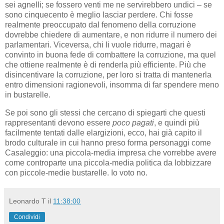
sei agnelli; se fossero venti me ne servirebbero undici – se
sono cinquecento è meglio lasciar perdere. Chi fosse
realmente preoccupato dal fenomeno della corruzione
dovrebbe chiedere di aumentare, e non ridurre il numero dei
parlamentari. Viceversa, chi li vuole ridurre, magari è
convinto in buona fede di combattere la corruzione, ma quel
che ottiene realmente è di renderla più efficiente. Più che
disincentivare la corruzione, per loro si tratta di mantenerla
entro dimensioni ragionevoli, insomma di far spendere meno
in bustarelle.
Se poi sono gli stessi che cercano di spiegarti che questi
rappresentanti devono essere
poco pagati
, e quindi più
facilmente tentati dalle elargizioni, ecco, hai già capito il
brodo culturale in cui hanno preso forma personaggi come
Casaleggio: una piccola-media impresa che vorrebbe avere
come controparte una piccola-media politica da lobbizzare
con piccole-medie bustarelle. Io voto no.
Leonardo T
il
11:38:00
Condividi