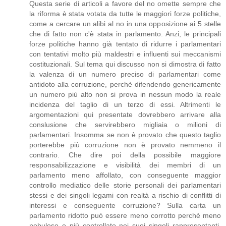
Questa serie di articoli a favore del no omette sempre che
la riforma è stata votata da tutte le maggiori forze politiche,
come a cercare un alibi al no in una opposizione ai 5 stelle
che di fatto non c'è stata in parlamento. Anzi, le principali
forze politiche hanno già tentato di ridurre i parlamentari
con tentativi molto più maldestri e influenti sui meccanismi
costituzionali. Sul tema qui discusso non si dimostra di fatto
la valenza di un numero preciso di parlamentari come
antidoto alla corruzione, perchè difendendo genericamente
un numero più alto non si prova in nessun modo la reale
incidenza del taglio di un terzo di essi. Altrimenti le
argomentazioni qui presentate dovrebbero arrivare alla
conslusione che servirebbero migliaia o milioni di
parlamentari. Insomma se non è provato che questo taglio
porterebbe più corruzione non è provato nemmeno il
contrario. Che dire poi della possibile maggiore
responsabilizzazione e visibilità dei membri di un
parlamento meno affollato, con conseguente maggior
controllo mediatico delle storie personali dei parlamentari
stessi e dei singoli legami con realtà a rischio di conflitti di
interessi e conseguente corruzione? Sulla carta un
parlamento ridotto può essere meno corrotto perchè meno
nebuloso e più controllato nei suoi singoli rappresentanti.