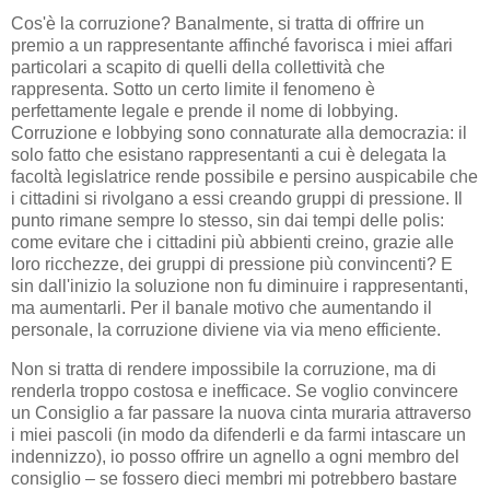
Cos'è la corruzione? Banalmente, si tratta di offrire un
premio a un rappresentante affinché favorisca i miei affari
particolari a scapito di quelli della collettività che
rappresenta. Sotto un certo limite il fenomeno è
perfettamente legale e prende il nome di lobbying.
Corruzione e lobbying sono connaturate alla democrazia: il
solo fatto che esistano rappresentanti a cui è delegata la
facoltà legislatrice rende possibile e persino auspicabile che
i cittadini si rivolgano a essi creando gruppi di pressione. Il
punto rimane sempre lo stesso, sin dai tempi delle polis:
come evitare che i cittadini più abbienti creino, grazie alle
loro ricchezze, dei gruppi di pressione più convincenti? E
sin dall'inizio la soluzione non fu diminuire i rappresentanti,
ma aumentarli. Per il banale motivo che aumentando il
personale, la corruzione diviene via via meno efficiente.
Non si tratta di rendere impossibile la corruzione, ma di
renderla troppo costosa e inefficace. Se voglio convincere
un Consiglio a far passare la nuova cinta muraria attraverso
i miei pascoli (in modo da difenderli e da farmi intascare un
indennizzo), io posso offrire un agnello a ogni membro del
consiglio – se fossero dieci membri mi potrebbero bastare